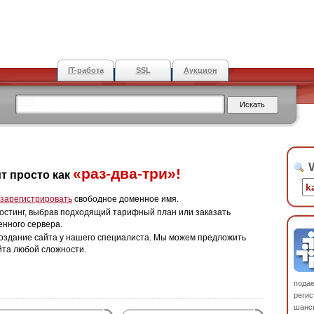
IT-работа
SSL
Аукцион
W
«раз-два-три»!
т просто как
зарегистрировать
свободное доменное имя.
остинг, выбрав подходящий тарифный план или заказать
енного сервера.
оздание сайта у нашего специалиста. Мы можем предложить
йта любой сложности.
пода
регис
шанс