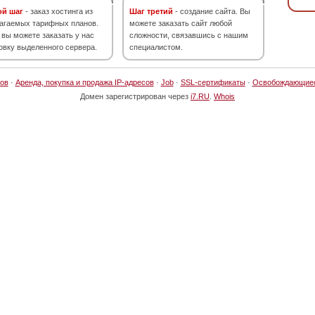
ой шаг
- заказ хостинга из
Шаг третий
- создание сайта. Вы
агаемых тарифных планов.
можете заказать сайт любой
 вы можете заказать у нас
сложности, связавшись с нашим
овку выделенного сервера.
специалистом.
ов
·
Аренда, покупка и продажа IP-адресов
·
Job
·
SSL-сертификаты
·
Освобождающие
Домен зарегистрирован через
i7.RU
.
Whois