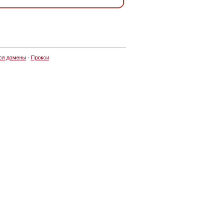
ся домены
·
Прокси