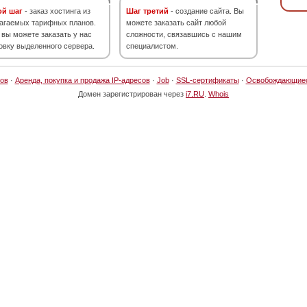
ой шаг
- заказ хостинга из
Шаг третий
- создание сайта. Вы
агаемых тарифных планов.
можете заказать сайт любой
 вы можете заказать у нас
сложности, связавшись с нашим
овку выделенного сервера.
специалистом.
ов
·
Аренда, покупка и продажа IP-адресов
·
Job
·
SSL-сертификаты
·
Освобождающие
Домен зарегистрирован через
i7.RU
.
Whois