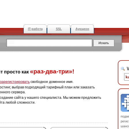
IT-работа
SSL
Аукцион
W
«раз-два-три»!
т просто как
зарегистрировать
свободное доменное имя.
остинг, выбрав подходящий тарифный план или заказать
енного сервера.
оздание сайта у нашего специалиста. Мы можем предложить
йта любой сложности.
пода
регис
шанс