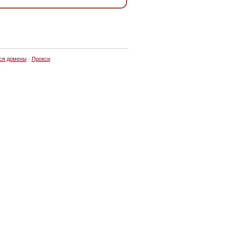
ся домены
·
Прокси